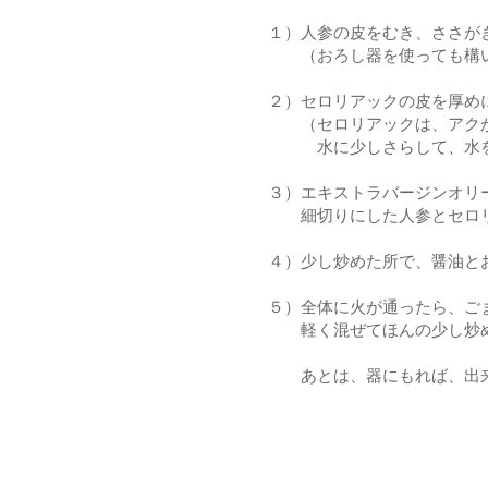
１）人参の皮をむき、ささが
（おろし器を使っても構
２）セロリアックの皮を厚め
（セロリアックは、アクが
水に少しさらして、水を切
３）エキストラバージンオリ
細切りにした人参とセロリ
４）少し炒めた所で、醤油と
５）全体に火が通ったら、ご
軽く混ぜてほんの少し炒め
あとは、器にもれば、出