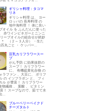
ギリシャ料理：タコマ
リネ
ギリシャ料理 は、 ヨー
ロッパの 長寿料理 の
地中海料理 ！ 体に良い
ブオイル を ふんだんに使った
。 赤ワインビネガーとニンニ
オリーブオイルの組合せが絶妙
料 ＊ （２～３人分） ・生た
匹丸ごと ・ ケッパー...
豆乳カリフラワースー
プ
がん予防 に効果抜群の
スープ！ カリフラワー
に、 有機硫黄化合物 の
ォラファン 、大豆に、 ポリフ
ル の イソフラボン と、 フィ
カル が豊富！ カリフラワー
食物繊維 、 葉酸 、 ビタミン
豊富！ スープなので、茹でて水
...
ブルーベリーベイクド
チーズタルト