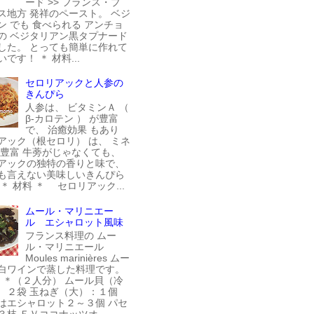
ード >> フランス・プ
ス地方 発祥のペースト。 ベジ
ン でも 食べられる アンチョ
の ベジタリアン黒タプナード
した。 とっても簡単に作れて
です！ ＊ 材料...
セロリアックと人参の
きんぴら
人参は、 ビタミンＡ （
β-カロテン ） が豊富
で、 治癒効果 もあり
アック（根セロリ） は、 ミネ
が豊富 牛蒡がじゃなくても、
アックの独特の香りと味で、
も言えない美味しいきんぴら
＊ 材料 ＊ セロリアック...
ムール・マリニエー
ル エシャロット風味
フランス料理の ムー
ル・マリニエール
Moules marinières ムー
白ワインで蒸した料理です。
料 ＊（２人分） ムール貝（冷
 ２袋 玉ねぎ（大）：１個
はエシャロット２～３個 パセ
３枝 ＥＶココナッツオ...