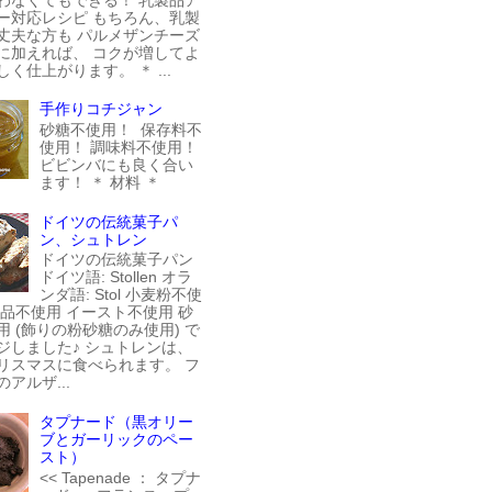
ー対応レシピ もちろん、乳製
丈夫な方も パルメザンチーズ
に加えれば、 コクが増してよ
く仕上がります。 ＊ ...
手作りコチジャン
砂糖不使用！ 保存料不
使用！ 調味料不使用！
ビビンバにも良く合い
ます！ ＊ 材料 ＊
ドイツの伝統菓子パ
ン、シュトレン
ドイツの伝統菓子パン
ドイツ語: Stollen オラ
ンダ語: Stol 小麦粉不使
製品不使用 イースト不使用 砂
用 (飾りの粉砂糖のみ使用) で
ジしました♪ シュトレンは、
リスマスに食べられます。 フ
アルザ...
タプナード（黒オリー
ブとガーリックのペー
スト）
<< Tapenade ： タプナ