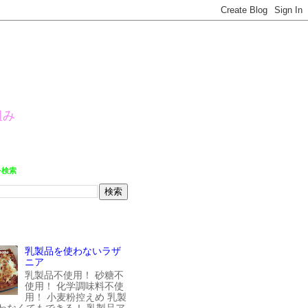
組み
を検索
乳製品を使わないラザ
ニア
乳製品不使用！ 砂糖不
使用！ 化学調味料不使
用！ 小麦粉控えめ 乳製
わなくてもできる！ 乳製品ア