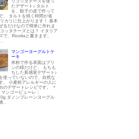
リコッタチーズを使っ
たデザート♪ タルト
を、餃子の皮で作って
で、 タルトを焼く時間が省
カリカリに仕上がります！ 基本
ぜるだけなので簡単に作れま
リコッタチーズとは？ イタリア
で、Ricottaと書きます。
..
マンゴーヨーグルトケ
ーキ
米粉で作る表面はプリ
ンの様だけど、 もちも
ちした新感覚デザート♪
を使っていないので、自然な
す。 小麦粉アレルギーの人に
めのデザートレシピです。 ＊
＊ マンゴーピューレ：
270g ダノンプレーンヨーグル
...