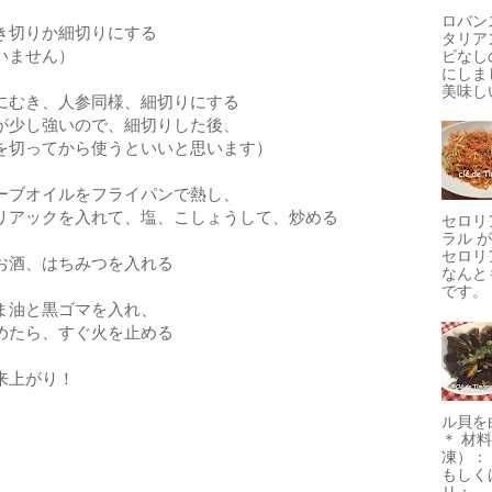
ロバン
き切りか細切りにする
タリア
いません）
ビなし
にしま
美味しい
にむき、人参同様、細切りにする
少し強いので、細切りした後、
ってから使うといいと思います）
ーブオイルをフライパンで熱し、
アックを入れて、塩、こしょうして、炒める
セロリ
ラル 
セロリ
お酒、はちみつを入れる
なんと
です。 
ま油と黒ゴマを入れ、
たら、すぐ火を止める
来上がり！
ル貝を
＊ 材
凍）：
もしく
リ： 