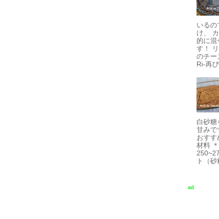
いるの
け、 
的に混
す！ 
のチーズ
Ri-再び.
白砂糖
甘みで
おすす
材料 
250~
ト（砂糖
ad