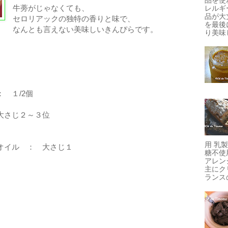
牛蒡がじゃなくても、
レルギ
品が大
セロリアックの独特の香りと味で、
を最後
なんとも言えない美味しいきんぴらです。
り美味し
 １/2個
大さじ２～３位
用 乳
オイル ： 大さじ１
糖不使
アレン
主にク
ランスの