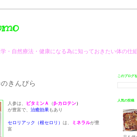
omo
医学・自然療法・健康になる為に知っておきたい体の仕
このブログ
参のきんぴら
人気の投稿
人参は、
ビタミンＡ
（
β-カロテン
）
が豊富で、
治癒効果
もあり
セロリアック（根セロリ）
は、
ミネラル
が豊
富
品を使