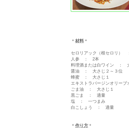
＊
材料
＊
セロリアック（根セロリ） ：
人参 ： 2本
料理酒または白ワイン ： 
醤油 ： 大さじ２～３位
蜂蜜 ： 大さじ１
エキストラバージンオリーブ
ごま油 ： 大さじ１
黒ごま ： 適量
塩 ： 一つまみ
白こしょう ： 適量
＊
作り方
＊