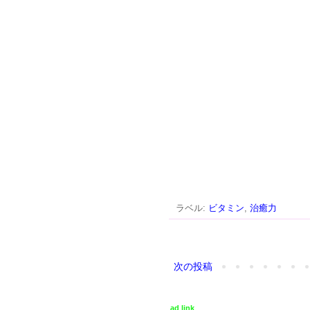
ラベル:
ビタミン
,
治癒力
次の投稿
ad link