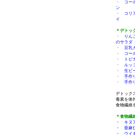
・
コー
ン
・
コリ
イ
＊デトッ
・
りん
のサラダ
・
豆乳
・
コー
・
トピ
・
ルッ
・
生ビ
・
手作
・
手作
デトック
毒素を体
食物繊維
＊食物繊
・
キヌ
・
亜麻
・
ウイ