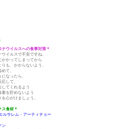
事
ロナウイルスへの食事対策＊
ナウイルスで不安ですね。
にかかってしまってから
よりも、かからないよう、
高めて、
うになったら、
反応して、
出してくれるよう
毒素を貯めないよう
スを心がけましょう。
クス食材＊
/エルサレム・アーティチョー
ソン