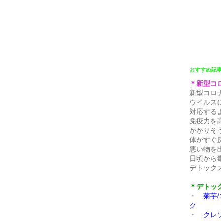
おすすめ記
＊新型コ
新型コロ
ウイルス
対応する
免疫力を
かかりそ
体がすぐ
悪い物を
日頃から
デトック
＊デトッ
・
菊芋
ク
・
クレ