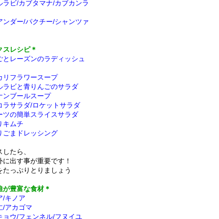
ルラビ/カブタマナ/カブカンラ
アンダー/パクチー/シャンツァ
クスレシピ＊
ごとレーズンのラディッシュ
カリフラワースープ
ルラビと青りんごのサラダ
ナンブールスープ
コラサラダ/ロケットサラダ
ーツの簡単スライスサラダ
りキムチ
りごまドレッシング
スしたら、
外に出す事が重要です！
をたっぷりとりましょう
維が豊富な食材＊
ア/キノア
仁/アカゴマ
キョウ/フェンネル/フヌイユ