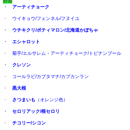
野菜
・
アーティチョーク
・
ウイキョウ/フェンネル/フヌイユ
・
ウチキクリ/ポティマロン/北海道かぼちゃ
・
エシャロット
・
菊芋/エルサレム・アーティチョーク/トピナンブール
・
クレソン
・
コールラビ/カブタマナ/カブカンラン
・
黒大根
・
さつまいも
（オレンジ色）
・
セロリアック/根セロリ
・
チコリー/シコン