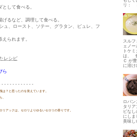
リ： 
ダとして食べる。
揚げるなど、調理して食べる。
シュ、ロースト、ソテー、グラタン、ピュレ、フ
く添えられます。
スルフ
ェノー
トケミ
は、 
たレシピ
Ｃ が
に溶け出
ぴら
- - - - - - - - - - - - -
塊は？と思ったのを覚えています。
ら、
ロバン
タリア
ロリアックは、セロリよりゆるいセロリの香りです。
ビなし
にしま
美味しい