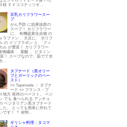
３枝 ＥＶココナッツオ...
豆乳カリフラワースー
プ
がん予防 に効果抜群の
スープ！ カリフラワー
に、 有機硫黄化合物 の
ォラファン 、大豆に、 ポリフ
ル の イソフラボン と、 フィ
カル が豊富！ カリフラワー
食物繊維 、 葉酸 、 ビタミン
豊富！ スープなので、茹でて水
...
タプナード（黒オリー
ブとガーリックのペー
スト）
<< Tapenade ： タプナ
ード >> フランス・プ
ス地方 発祥のペースト。 ベジ
ン でも 食べられる アンチョ
の ベジタリアン黒タプナード
した。 とっても簡単に作れて
です！ ＊ 材料...
ギリシャ料理：タコマ
リネ