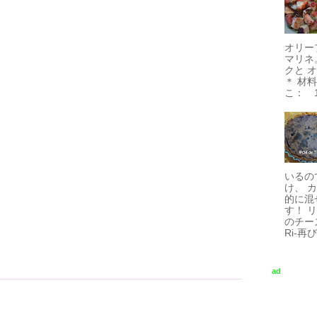
オリー
マリネ
クと 
＊ 材
こ： 1
いるの
け、 
的に混
す！ 
のチーズ
Ri-再び.
ad