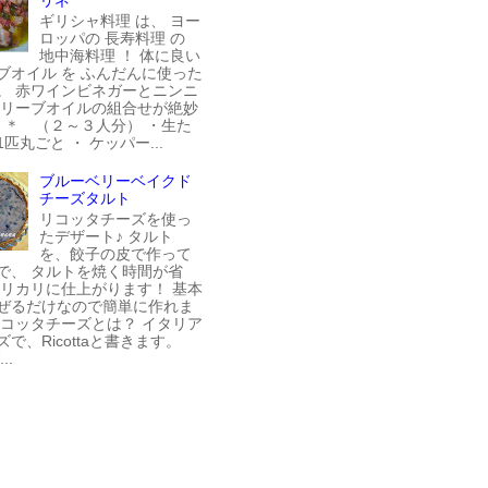
ギリシャ料理 は、 ヨー
ロッパの 長寿料理 の
地中海料理 ！ 体に良い
ブオイル を ふんだんに使った
。 赤ワインビネガーとニンニ
オリーブオイルの組合せが絶妙
料 ＊ （２～３人分） ・生た
匹丸ごと ・ ケッパー...
ブルーベリーベイクド
チーズタルト
リコッタチーズを使っ
たデザート♪ タルト
を、餃子の皮で作って
で、 タルトを焼く時間が省
カリカリに仕上がります！ 基本
ぜるだけなので簡単に作れま
リコッタチーズとは？ イタリア
で、Ricottaと書きます。
..