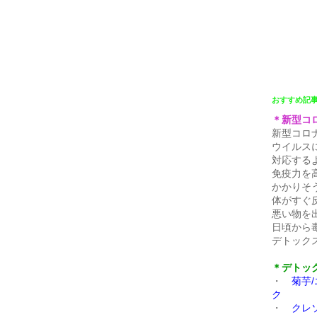
おすすめ記
＊新型コ
新型コロ
ウイルス
対応する
免疫力を
かかりそ
体がすぐ
悪い物を
日頃から
デトック
＊デトッ
・
菊芋
ク
・
クレ