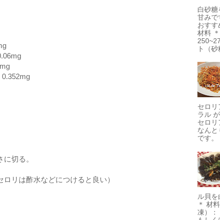
白砂糖
甘みで
おすす
材料 
250~
mg
ト（砂糖
06mg
mg
.352mg
セロリ
ラル 
セロリ
なんと
です。 
さに切る。
セロリは酢水などにつけると良い）
ル貝を
＊ 材
凍）：
もしく