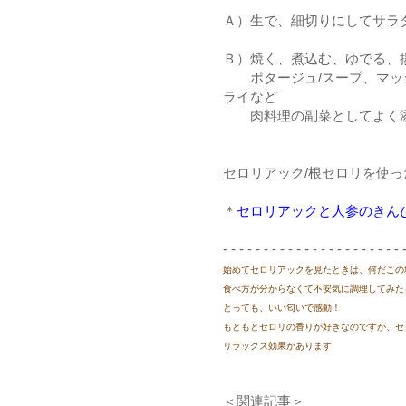
Ａ）生で、細切りにしてサラ
Ｂ）焼く、煮込む、ゆでる、
ポタージュ/スープ、マッ
ライなど
肉料理の副菜としてよ
セロリアック/根セロリを使っ
＊
セロリアックと人参のきん
- - - - - - - - - - - - - - - - - - - - - - 
始めてセロリアックを見たときは、何だこの
食べ方が分からなくて不安気に調理してみた
とっても、いい匂いで感動！
もともとセロリの香りが好きなのですが、セ
リラックス効果があります
＜関連記事＞