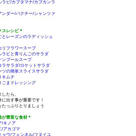
ルラビ/カブタマナ/カブカンラ
アンダー/パクチー/シャンツァ
クスレシピ＊
ごとレーズンのラディッシュ
カリフラワースープ
ルラビと青りんごのサラダ
ナンブールスープ
コラサラダ/ロケットサラダ
ーツの簡単スライスサラダ
りキムチ
りごまドレッシング
スしたら、
外に出す事が重要です！
をたっぷりとりましょう
維が豊富な食材＊
ア/キノア
仁/アカゴマ
キョウ/フェンネル/フヌイユ