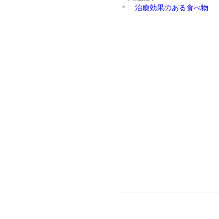
＊
治癒効果のある食べ物