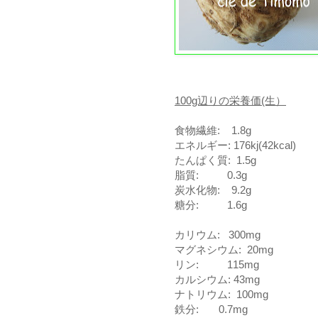
100g辺りの栄養価(生）
食物繊維: 1.8g
エネルギー: 176kj(42kcal)
たんぱく質: 1.5g
脂質: 0.3g
炭水化物: 9.2g
糖分: 1.6g
カリウム: 300mg
マグネシウム: 20mg
リン: 115mg
カルシウム: 43mg
ナトリウム: 100mg
鉄分: 0.7mg