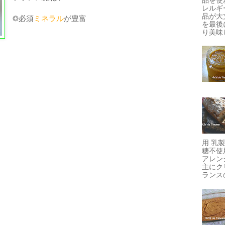
レルギ
品が大
◎必須
ミネラル
が豊富
を最後
り美味し
用 乳
糖不使
アレン
主にク
ランスの