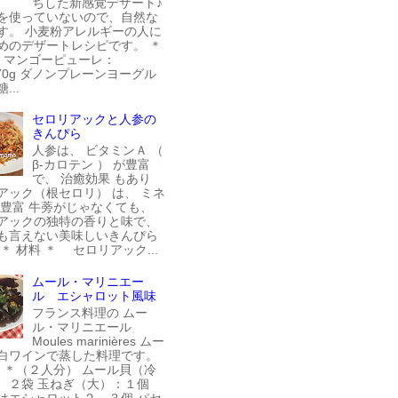
ちした新感覚デザート♪
を使っていないので、自然な
す。 小麦粉アレルギーの人に
めのデザートレシピです。 ＊
＊ マンゴーピューレ：
270g ダノンプレーンヨーグル
...
セロリアックと人参の
きんぴら
人参は、 ビタミンＡ （
β-カロテン ） が豊富
で、 治癒効果 もあり
アック（根セロリ） は、 ミネ
が豊富 牛蒡がじゃなくても、
アックの独特の香りと味で、
も言えない美味しいきんぴら
＊ 材料 ＊ セロリアック...
ムール・マリニエー
ル エシャロット風味
フランス料理の ムー
ル・マリニエール
Moules marinières ムー
白ワインで蒸した料理です。
料 ＊（２人分） ムール貝（冷
 ２袋 玉ねぎ（大）：１個
はエシャロット２～３個 パセ