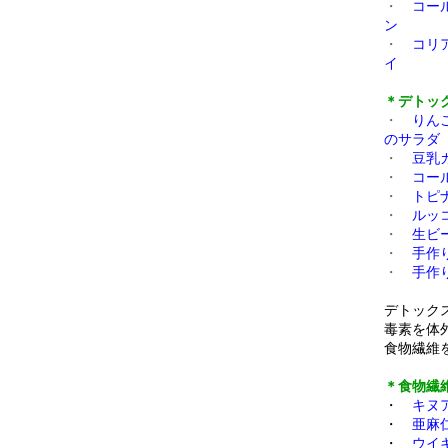
・
コー
ン
・
コリ
イ
＊デトッ
・
りん
のサラダ
・
豆乳
・
コー
・
トピ
・
ルッ
・
生ビ
・
手作
・
手作
デトック
毒素を体
食物繊維
＊食物繊
・
キヌ
・
亜麻
・
ウイ