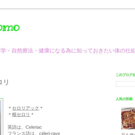
omo
医学・自然療法・健康になる為に知っておきたい体の仕
このブログ
ロリ
人気の投稿
＊
セロリアック
＊
＊
根セロリ
＊
英語は、Celeriac
フランス語は、céleri-rave
品を使