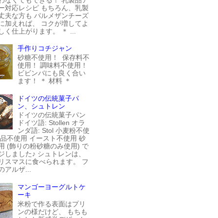
ー対応レシピ もちろん、乳製
丈夫な方も パルメザンチーズ
に加えれば、 コクが増してよ
く仕上がります。 ＊ ...
手作りコチジャン
砂糖不使用！ 保存料不
使用！ 調味料不使用！
ビビンバにも良く合い
ます！ ＊ 材料 ＊
ドイツの伝統菓子パ
ン、シュトレン
ドイツの伝統菓子パン
ドイツ語: Stollen オラ
ンダ語: Stol 小麦粉不使
製品不使用 イースト不使用 砂
用 (飾りの粉砂糖のみ使用) で
ジしました♪ シュトレンは、
リスマスに食べられます。 フ
アルザ...
マンゴーヨーグルトケ
ーキ
米粉で作る表面はプリ
ンの様だけど、 もちも