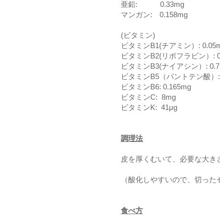
亜鉛: 0.33mg
マンガン: 0.158mg
(ビタミン)
ビタミンB1(チアミン）: 0.05
ビタミンB2(リボフラビン）: 0.
ビタミンB3(ナイアシン）: 0.7
ビタミンB5（パントテン酸）: 0
ビタミンB6: 0.165mg
ビタミンC: 8mg
ビタミンK: 41μg
調理法
皮を厚くむいて、必要な大き
（酸化しやすいので、切った
食べ方