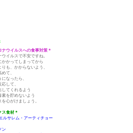
事
ロナウイルスへの食事対策＊
ナウイルスで不安ですね。
にかかってしまってから
よりも、かからないよう、
高めて、
うになったら、
反応して、
出してくれるよう
毒素を貯めないよう
スを心がけましょう。
クス食材＊
/エルサレム・アーティチョー
ソン