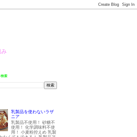
組み
を検索
乳製品を使わないラザ
ニア
乳製品不使用！ 砂糖不
使用！ 化学調味料不使
用！ 小麦粉控えめ 乳製
わなくてもできる！ 乳製品ア