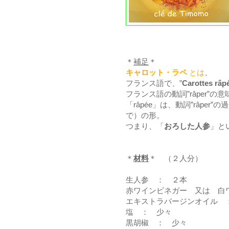
＊
補足
＊
キャロット・ラペ
とは
、
フランス語で、”
Carottes râp
フランス語の動詞”râper
「râpée」は、動詞”râper”の過
で）の形。
つまり、「
おろした人参
」と
＊
材料
＊ （２人分）
生人参 ： ２本
赤ワインビネガー 又は 白
エキストラバージンオイル 
塩 ： 少々
黒胡椒 ： 少々