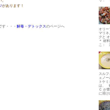
い。
ジ
があります！
です・・・
解毒・デトックス
のページへ
オリー
マリネ
クと 
＊ 材
こ： 1
スルフ
ェノー
トケミ
は、 
Ｃ が
に溶け出