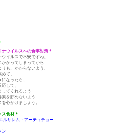
事
ロナウイルスへの食事対策＊
ナウイルスで不安ですね。
にかかってしまってから
よりも、かからないよう、
高めて、
うになったら、
反応して、
出してくれるよう
毒素を貯めないよう
スを心がけましょう。
クス食材＊
/エルサレム・アーティチョー
ソン