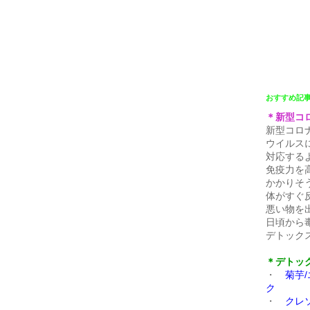
おすすめ記
＊新型コ
新型コロ
ウイルス
対応する
免疫力を
かかりそ
体がすぐ
悪い物を
日頃から
デトック
＊デトッ
・
菊芋
ク
・
クレ