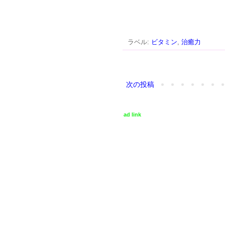
ラベル:
ビタミン
,
治癒力
次の投稿
ad link