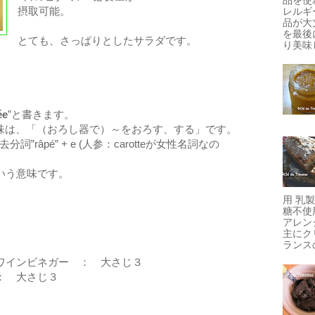
摂取可能。
レルギ
品が大
を最後
とても、さっぱりとしたサラダです。
り美味し
ée
”と書きます。
”の意味は、「（おろし器で）～をおろす、する」です。
去分詞”râpé” + e (人参：carotteが女性名詞なの
いう意味です。
用 乳
糖不使
アレン
主にク
ランスの
ワインビネガー ： 大さじ３
： 大さじ３