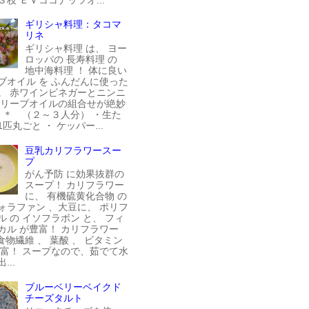
ギリシャ料理：タコマ
リネ
ギリシャ料理 は、 ヨー
ロッパの 長寿料理 の
地中海料理 ！ 体に良い
ブオイル を ふんだんに使った
。 赤ワインビネガーとニンニ
オリーブオイルの組合せが絶妙
料 ＊ （２～３人分） ・生た
匹丸ごと ・ ケッパー...
豆乳カリフラワースー
プ
がん予防 に効果抜群の
スープ！ カリフラワー
に、 有機硫黄化合物 の
ォラファン 、大豆に、 ポリフ
ル の イソフラボン と、 フィ
カル が豊富！ カリフラワー
食物繊維 、 葉酸 、 ビタミン
豊富！ スープなので、茹でて水
...
ブルーベリーベイクド
チーズタルト