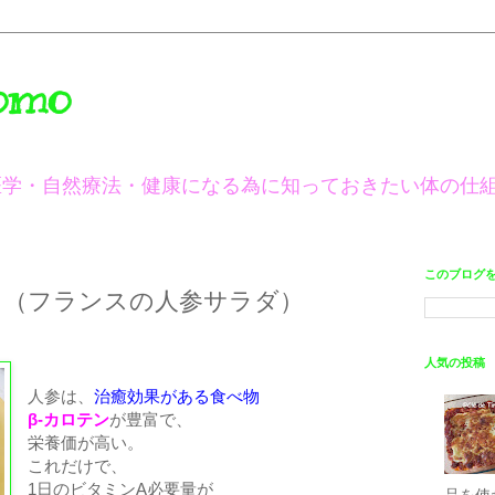
omo
医学・自然療法・健康になる為に知っておきたい体の仕
このブログ
 （フランスの人参サラダ）
人気の投稿
人参は、
治癒効果がある食べ物
β-カロテン
が豊富で、
栄養価が高い。
これだけで、
1日のビタミンA必要量が
品を使