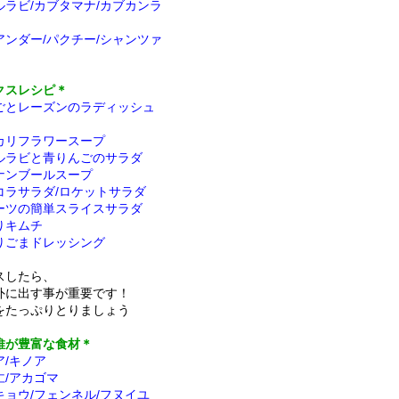
ルラビ/カブタマナ/カブカンラ
アンダー/パクチー/シャンツァ
クスレシピ＊
ごとレーズンのラディッシュ
カリフラワースープ
ルラビと青りんごのサラダ
ナンブールスープ
コラサラダ/ロケットサラダ
ーツの簡単スライスサラダ
りキムチ
りごまドレッシング
スしたら、
外に出す事が重要です！
をたっぷりとりましょう
維が豊富な食材＊
ア/キノア
仁/アカゴマ
キョウ/フェンネル/フヌイユ