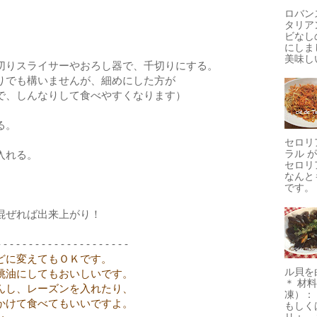
ロバン
タリア
ビなし
にしま
美味しい
切りスライサーやおろし器で、千切りにする。
でも構いませんが、細めにした方が
しんなりして食べやすくなります）
る。
セロリ
ラル 
入れる。
セロリ
なんと
。
です。 
混ぜれば出来上がり！
- - - - - - - - - - - - - - - - - - - - -
どに変えてもＯＫです。
ル貝を
桃油にしてもおいしいです。
＊ 材
んし、レーズンを入れたり、
凍）：
かけて食べてもいいですよ。
もしく
リ： 