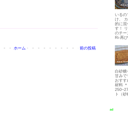
いるの
け、 
的に混
す！ 
のチーズ
Ri-再び.
ホーム
前の投稿
白砂糖
甘みで
おすす
材料 
250~
ト（砂糖
ad