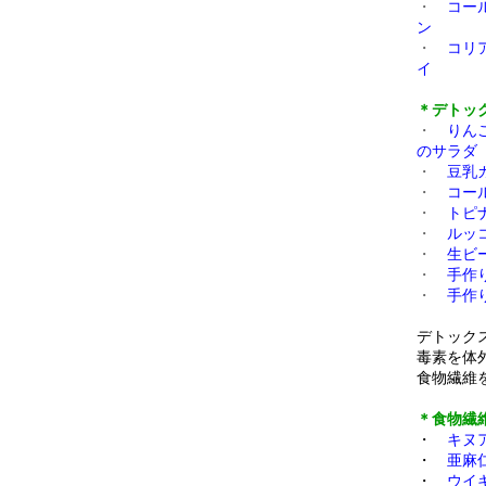
・
コー
ン
・
コリ
イ
＊デトッ
・
りん
のサラダ
・
豆乳
・
コー
・
トピ
・
ルッ
・
生ビ
・
手作
・
手作
デトック
毒素を体
食物繊維
＊食物繊
・
キヌ
・
亜麻
・
ウイ