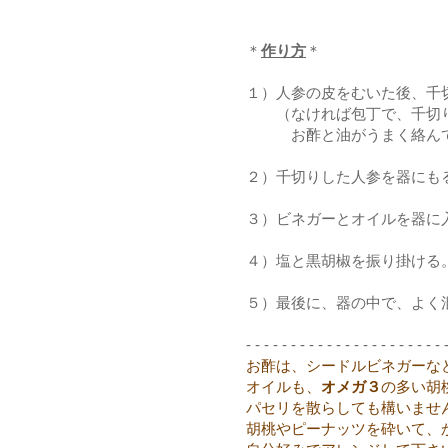
＊
作り方
＊
１）人参の皮をむいた後、千
（なければ包丁で、千切り
お酢と油がうまく絡んで、
２）千切りした人参を器にも
３）ビネガーとオイルを器に
４）塩と黒胡椒を振り掛ける
５）最後に、器の中で、よく
- - - - - - - - - - - - - - - - - - - - - - 
お酢は、シードルビネガーな
オイルも、
オメガ３
の多い胡
パセリを散らしても構いませ
胡桃やピーナッツを砕いて、