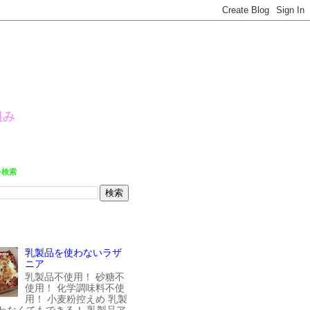
組み
を検索
乳製品を使わないラザ
ニア
乳製品不使用！ 砂糖不
使用！ 化学調味料不使
用！ 小麦粉控えめ 乳製
わなくてもできる！ 乳製品ア