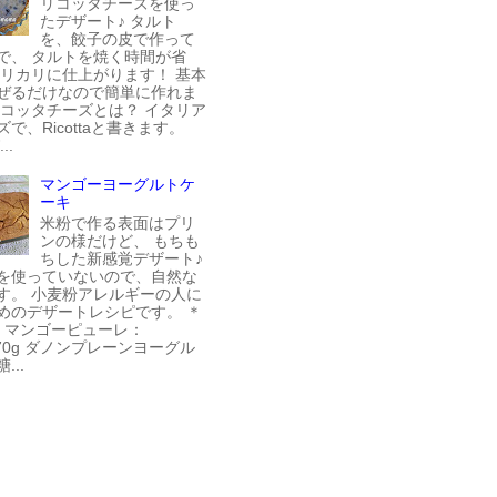
リコッタチーズを使っ
たデザート♪ タルト
を、餃子の皮で作って
で、 タルトを焼く時間が省
カリカリに仕上がります！ 基本
ぜるだけなので簡単に作れま
リコッタチーズとは？ イタリア
で、Ricottaと書きます。
..
マンゴーヨーグルトケ
ーキ
米粉で作る表面はプリ
ンの様だけど、 もちも
ちした新感覚デザート♪
を使っていないので、自然な
す。 小麦粉アレルギーの人に
めのデザートレシピです。 ＊
＊ マンゴーピューレ：
270g ダノンプレーンヨーグル
...