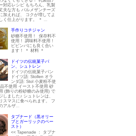
ー対応レシピ もちろん、乳製
丈夫な方も パルメザンチーズ
に加えれば、 コクが増してよ
く仕上がります。 ＊ ...
手作りコチジャン
砂糖不使用！ 保存料不
使用！ 調味料不使用！
ビビンバにも良く合い
ます！ ＊ 材料 ＊
ドイツの伝統菓子パ
ン、シュトレン
ドイツの伝統菓子パン
ドイツ語: Stollen オラ
ンダ語: Stol 小麦粉不使
製品不使用 イースト不使用 砂
用 (飾りの粉砂糖のみ使用) で
ジしました♪ シュトレンは、
リスマスに食べられます。 フ
アルザ...
タプナード（黒オリー
ブとガーリックのペー
スト）
<< Tapenade ： タプナ