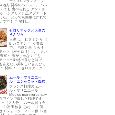
ード >> フランス・プ
ス地方 発祥のペースト。 ベジ
ン でも 食べられる アンチョ
の ベジタリアン黒タプナード
した。 とっても簡単に作れて
です！ ＊ 材料...
セロリアックと人参の
きんぴら
人参は、 ビタミンＡ （
β-カロテン ） が豊富
で、 治癒効果 もあり
アック（根セロリ） は、 ミネ
が豊富 牛蒡がじゃなくても、
アックの独特の香りと味で、
も言えない美味しいきんぴら
＊ 材料 ＊ セロリアック...
ムール・マリニエー
ル エシャロット風味
フランス料理の ムー
ル・マリニエール
Moules marinières ムー
白ワインで蒸した料理です。
料 ＊（２人分） ムール貝（冷
 ２袋 玉ねぎ（大）：１個
はエシャロット２～３個 パセ
３枝 ＥＶココナッツオ...