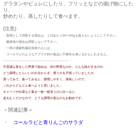
グラタンやピュレにしたり、フリッとなどの揚げ物にした
り、
炒めたり、蒸したりして食べます。
(注意)
・薬用として摂取する場合は、１日あたり30〜60gを超えないようにして下さい。
・糖尿病の場合は摂取しないで下さい。
・一部の過敏性腸症候群の人には、
コールラビのようなアブラナ科の食品に不耐性を感じるかもしれません。
- - - - - - - - - - - - - - - - - - - - - - - - - - - - - - - - - - -
不思議な形をした野菜で始めは、何の野菜なのか、どんな味がするのか、
どう調理したらいいのか分からず、買うのを戸惑っていましたが、
買ってみて、食べてみると、調理しやすく、美味しいので、
これからどんどん食べようと思いました。
キャベツや白菜など葉を一枚一枚洗うのに比べると、
皮をむくだけなので、とても調理が楽なのもお勧めです。
＜関連記事＞
・
コールラビと青りんごのサラダ