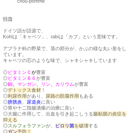
chou-pomme
特徴
ドイツ語が語源で、
Kohlは「キャベツ」、rabiは「カブ」という意味です。
アブラナ科の野菜で、茎の部分が、かぶの様な丸い形をし
ています。
キャベツの芯のような味で、シャキシャキしています
◎
ビタミンＣ
が
豊富
◎
ビタミンＢ６
が豊富
◎
銅
、
マンガン
、
リン
、
カリウム
が豊富
◎
デトックス食材
！
◎
利尿作用
があり、
尿路の防腐作用
もある
◎
膀胱炎
、
尿道炎
に良い
◎胃や十二指腸潰瘍の治療に良い
◎大腸に作用して、出血を引き起こしうる
腸粘膜の炎症を
抑える
◎
スルフォラファン
が、
ピロリ菌
を破壊
する
◎
ガン
予防！